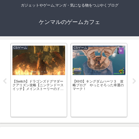
ガジェットやゲーム,マンガ・気になる物をつぶやくブログ
ケンマルのゲームカフェ
CSゲーム
CSゲーム
C
攻略
【Switch】ドラゴンズドグマダー
コ
【KH3】キングダムハーツ３ 攻
クアリズン攻略【ニンテンドース
【
略ブログ やっとそろった幸運の
イッチ】メインストーリーのドラ
と
マーク！
ゴン討伐にチャレンジ！
＜