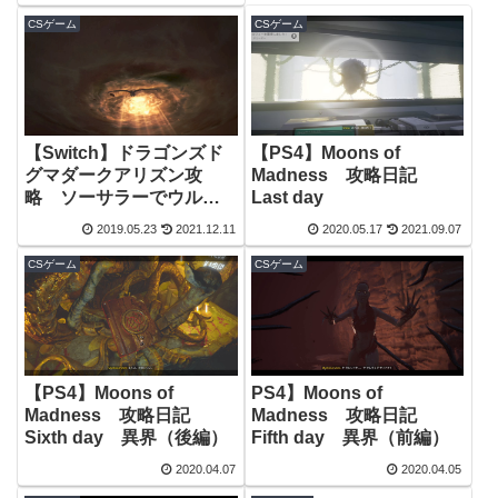
CSゲーム
CSゲーム
【Switch】ドラゴンズド
【PS4】Moons of
グマダークアリズン攻
Madness 攻略日記
略 ソーサラーでウルド
Last day
ラゴンをメテオ祭りで倒
2019.05.23
2021.12.11
2020.05.17
2021.09.07
してみた！
CSゲーム
CSゲーム
【PS4】Moons of
PS4】Moons of
Madness 攻略日記
Madness 攻略日記
Sixth day 異界（後編）
Fifth day 異界（前編）
2020.04.07
2020.04.05