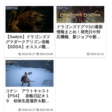
CSゲーム
CSゲーム
ドラゴンズドグマ2の最新
情報まとめ！発売日や対
【Switch】ドラゴンズド
応機種、新ジョブや新エ
グマダークアリズン攻略
リアなど
【DDDA】オススメ職は
何か？！
2019.04.27
2024.03.05
2024.02.15
CSゲーム
コナン アウトキャスト
【PS4】 攻略日記＃１
９ 幼体生息場所＆動物
ごとの餌リスト
2018.10.17
2023.06.26