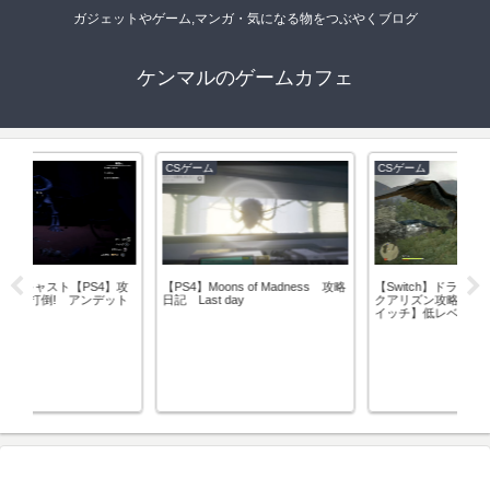
ガジェットやゲーム,マンガ・気になる物をつぶやくブログ
ケンマルのゲームカフェ
CSゲーム
CSゲーム
C
【Switch】ドラゴンズドグマダー
【DQB2】ドラクエビルダーズ
【
 攻略
クアリズン攻略【ニンテンドース
２ 超スーパーカー量産する方
ク
イッチ】低レベルマジックアーチ
法！
イ
ャーでグリフェンと͡コカトリスを
ゴ
倒してみた