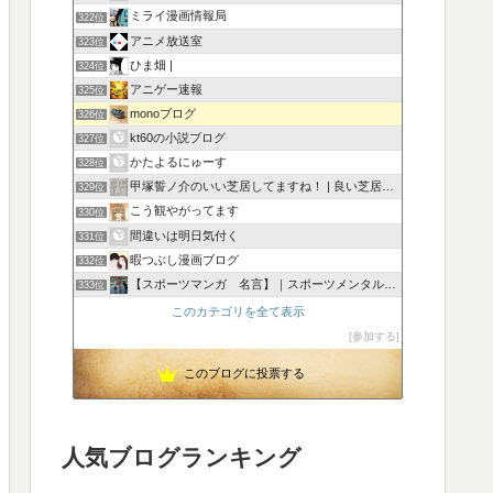
ミライ漫画情報局
322位
アニメ放送室
323位
ひま畑 |
324位
アニゲー速報
325位
monoブログ
326位
kt60の小説ブログ
327位
かたよるにゅーす
328位
甲塚誓ノ介のいい芝居してますね！ | 良い芝居している役者…
329位
こう観やがってます
330位
間違いは明日気付く
331位
暇つぶし漫画ブログ
332位
【スポーツマンガ 名言】｜スポーツメンタルトレーナー厳選
333位
このカテゴリを全て表示
参加する
このブログに投票する
人気ブログランキング