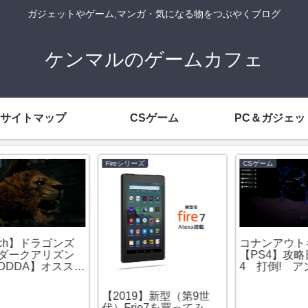
ガジェットやゲーム,マンガ・気になる物をつぶやくブログ
ケンマルのゲームカフェ
サイトマップ
CSゲーム
PC＆ガジェッ
Fireシリーズ
CSゲーム
コナンアウトキャスト
【
【PS4】攻略日記＃２
メ
4 打倒! アンデットド
L
ラゴン
【2019】新型（第9世
代）Frie7を買ってみ