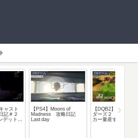
ト
CSゲーム
CSゲーム
CSゲーム
PS4】Moons of
【DQB2】ドラクエビル
【Swi
Madness 攻略日記
ダーズ２ 超スーパー
ドグマ
ast day
カー量産する方法！
攻略 
ルドラ
りで倒