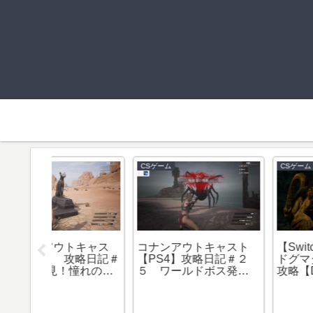
CSゲーム
CSゲーム
【Switch】ドラゴンズ
キャス
コナンアウトキャスト
ドグマダークアリズン
攻略日記＃
【PS4】攻略日記＃２
攻略【DDDA】オスス
憧れのエ
５ ワールドボス発見
職は何か？！
シー装
場所&伝説の武器の宝の
場所紹介