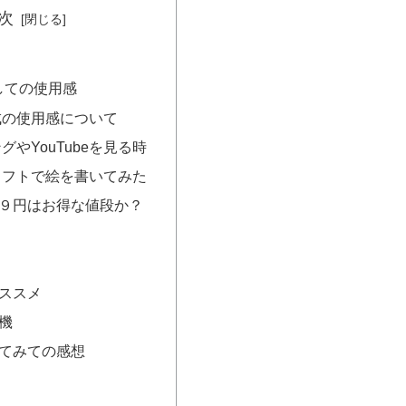
次
しての使用感
成の使用感について
グやYouTubeを見る時
ソフトで絵を書いてみた
９円はお得な値段か？
ススメ
機
てみての感想
ト