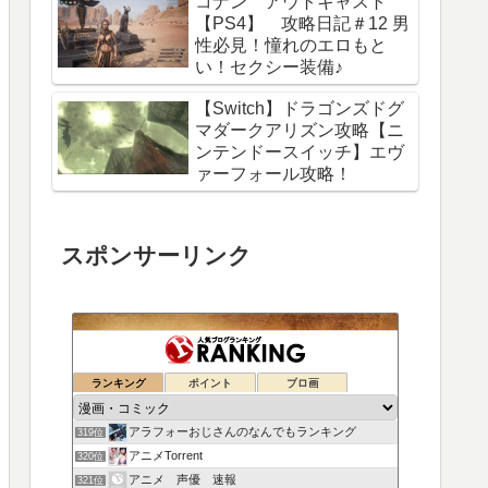
コナン アウトキャスト
【PS4】 攻略日記＃12 男
性必見！憧れのエロもと
い！セクシー装備♪
【Switch】ドラゴンズドグ
マダークアリズン攻略【ニ
ンテンドースイッチ】エヴ
ァーフォール攻略！
スポンサーリンク
ランキング
ポイント
ブロ画
アラフォーおじさんのなんでもランキング
319位
アニメTorrent
320位
アニメ 声優 速報
321位