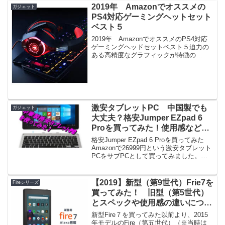
2019年 Amazonでオススメの
ガジェット
PS4対応ゲーミングヘットセット
ベスト５
2019年 AmazonでオススメのPS4対応
ゲーミングヘッドセットベスト５迫力の
ある高精度なグラフィックが特徴の
PS4、ゲーム内サウンドも凝ったものが
多く充実したサウンド環境を整えること
で一層ゲームに臨場感を持たせることが
出来ます。〇PS...
激安タブレットPC 中国製でも
ガジェット
大丈夫？格安Jumper EZpad 6
Proを買ってみた！使用感などの
レビュー
格安Jumper EZpad 6 Proを買ってみた
Amazonで26999円という激安タブレット
PCをサブPCとして買ってみました。購
入理由はズバリ外出先でブログを書いた
りサムネを作成するために持ち運びが楽
な軽量タイプのノートPCが欲しか...
【2019】新型（第9世代）Frie7を
Fireシリーズ
買ってみた！ 旧型（第5世代）
とスペックや使用感の違いについ
て
新型Fire７を買ってみた以前より、2015
年モデルのFire（第五世代）（※当時は