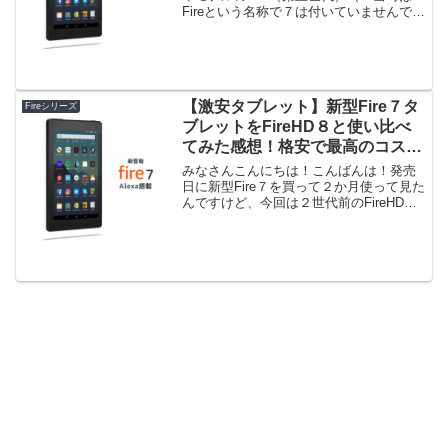
Fireという名称で７は付いていませんでし
た）を使ってるんですが最近、動作がも
っさりすることが多くなったので、２０
１９年６月６日に発売された新型Fire７
を...
【激安タブレット】新型Fire７タ
Fireシリーズ
ブレットをFireHD８と使い比べ
てみた感想！格安で最高のコスパ
のタブレットです！
みなさんこんにちは！こんばんは！発売
日に新型Fire７を買って２か月使って見た
んですけど、今回は２世代前のFireHD８
との使い比べた感想なんかを書いてみた
いと思います。結論から言うと、新型Fire
７は２世代前のFireHD8より色々な面で...