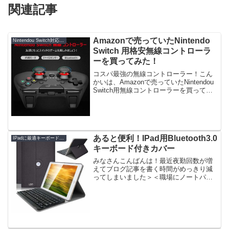
関連記事
Amazonで売っていたNintendo
Nintendou Switch対応格安無線コントローラー
Switch 用格安無線コントローラ
ーを買ってみた！
コスパ最強の無線コントローラー！こん
かいは、Amazonで売っていたNintendou
Switch用無線コントローラーを買ってみ
たのでご紹介したいと思います！純正の
プロコンってAmazonでも７０００円近く
して結構高いですよね。７０００円...
あると便利！IPad用Bluetooth3.0
IPadに最適キーボード付きカバー
キーボード付きカバー
みなさんこんばんは！最近夜勤回数が増
えてブログ記事を書く時間がめっきり減
ってしまいました＞＜職場にノートパソ
コンを持っていけばいいんですが、なに
せゲーミングノートなので本体は重いし
アダプターも無駄に大きいので持ち運び
に不便なんですよね。そこ...