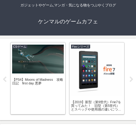
ガジェットやゲーム,マンガ・気になる物をつぶやくブログ
ケンマルのゲームカフェ
CSゲーム
Fireシリーズ
C
【PS4】Moons of Madness 攻略
【S
攻
日記 first day 悪夢
ク
の
ル
み
【2019】新型（第9世代）Frie7を
買ってみた！ 旧型（第5世代）
とスペックや使用感の違いについ
て