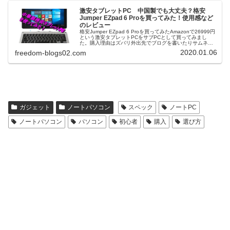
激安タブレットPC 中国製でも大丈夫？格安
Jumper EZpad 6 Proを買ってみた！使用感など
のレビュー
格安Jumper EZpad 6 Proを買ってみたAmazonで26999円
という激安タブレットPCをサブPCとして買ってみまし
た。購入理由はズバリ外出先でブログを書いたりサムネを
作成するために持ち運びが楽な軽量タイプのノートPCが欲
2020.01.06
freedom-blogs02.com
しか...
ガジェット
ノートパソコン
スペック
ノートPC
ノートパソコン
パソコン
初心者
購入
選び方