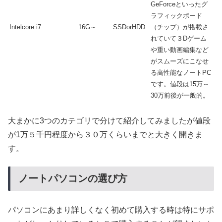
GeForceといったグ
ラフィックボード
Intelcore i7
16G～
SSDorHDD
（チップ）が搭載さ
れていて３Dゲーム
や重い動画編集など
がスムーズにこなせ
る高性能なノートPC
です。値段は15万～
30万前後が一般的。
大まかに3つのカテゴリで分けて紹介してみましたが値段
が1万５千円程度から３０万くらいまでと大きく開きま
す。
ノートパソコンの選び方
パソコンにあまり詳しくなく初めて購入する時は特にサポ