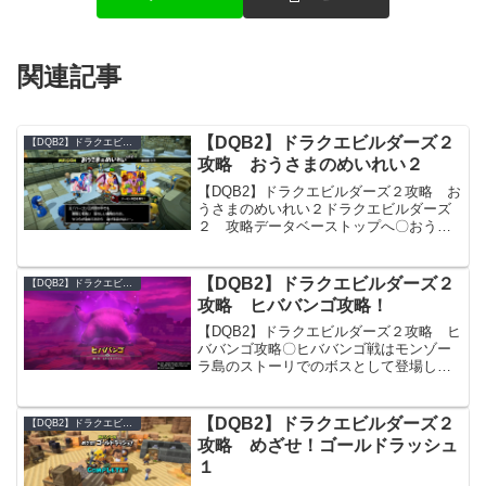
関連記事
【DQB2】ドラクエビルダーズ２
【DQB2】ドラクエビルダーズ２ 攻略データベース
攻略 おうさまのめいれい２
【DQB2】ドラクエビルダーズ２攻略 お
うさまのめいれい２ドラクエビルダーズ
２ 攻略データベーストップへ〇おうさ
まのめいれい その2・MISSION「おうさ
まのめいれい その2」・獣魔兵団を倒
せ！・飛行兵団を倒せ！・デーモン兵団
【DQB2】ドラクエビルダーズ２
【DQB2】ドラクエビルダーズ２ 攻略データベース
を倒せ！〇モ...
攻略 ヒババンゴ攻略！
【DQB2】ドラクエビルダーズ２攻略 ヒ
ババンゴ攻略〇ヒババンゴ戦はモンゾー
ラ島のストーリでのボスとして登場しま
す。外見はマンドリルを超巨大にした感
じでやっかないのが回転しながら大樹を
破壊に来ます。回転攻撃はあるもので対
【DQB2】ドラクエビルダーズ２
【DQB2】ドラクエビルダーズ２ 攻略データベース
策出来るので後ほどご...
攻略 めざせ！ゴールドラッシュ
１