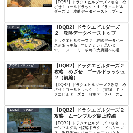
【DQB2】ドラクエビルダーズ２攻略 め
ざせ！ゴールドラッシュ１ドラクエビル
ダーズ２ 攻略データベーストップへ※
ゴルドンからのミッション・主人公が
「バーの設計図」をひらめく・坑道を復
旧しよう（０/１００％）・バーを建てよ
【DQB2】ドラクエビルダーズ
CSゲーム
う（０/１００％）〇...
２ 攻略データベーストップ
ドラクエビルダーズ２ 攻略データベー
ス※随時更新していきたいと思いま
す。 ストーリー攻略※大農園への道３
以前の攻略は冒険日誌を参照してくださ
い。モンゾーラ島編〇大農園への道３〇
からっぽの島 緑の開拓地オッカム島編
【DQB2】ドラクエビルダーズ２
【DQB2】ドラクエビルダーズ２ 攻略データベース
〇オッカムる島上陸〇ゴールド...
攻略 めざせ！ゴールドラッシュ
２（前編）
【DQB2】ドラクエビルダーズ２攻略 め
ざせ！ゴールドラッシュ２（前編）ドラ
クエビルダーズ２ 攻略データベースト
ップへ〇襲撃イベント終了後にミッショ
ン：ゴージャスプールをつくろうが発
生・主人公が設計図「プールの設計図」
【DQB2】ドラクエビルダーズ２
【DQB2】ドラクエビルダーズ２ 攻略データベース
をひらめく〇銀鉱脈を探...
攻略 ムーンブルグ島上陸編
【DQB2】ドラクエビルダーズ２攻略 ム
ーンブルグ島上陸編ドラクエビルダーズ
２ 攻略データベーストップへ〇さあ行