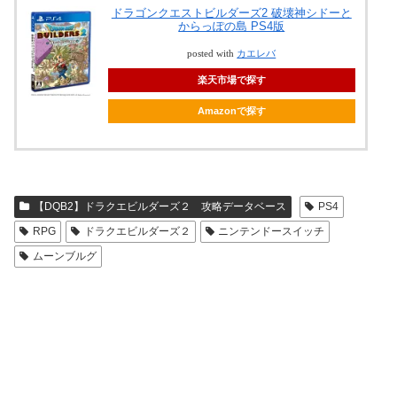
ドラゴンクエストビルダーズ2 破壊神シドーと
からっぽの島 PS4版
posted with
カエレバ
楽天市場で探す
Amazonで探す
【DQB2】ドラクエビルダーズ２ 攻略データベース
PS4
RPG
ドラクエビルダーズ２
ニンテンドースイッチ
ムーンブルグ