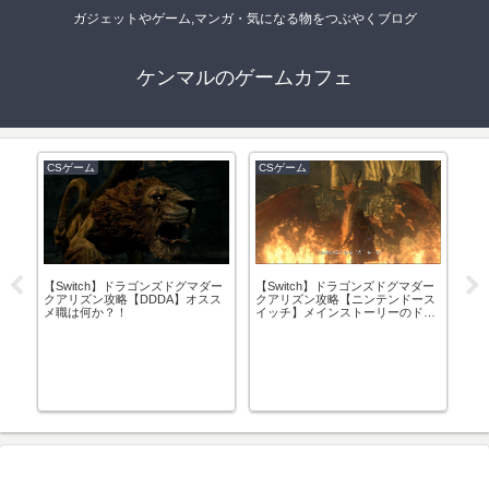
ガジェットやゲーム,マンガ・気になる物をつぶやくブログ
ケンマルのゲームカフェ
CSゲーム
CSゲーム
C
【Switch】ドラゴンズドグマダー
【Switch】ドラゴンズドグマダー
【P
っ
クアリズン攻略【DDDA】オスス
クアリズン攻略【ニンテンドース
日記
＞
メ職は何か？！
イッチ】メインストーリーのドラ
ゴン討伐にチャレンジ！