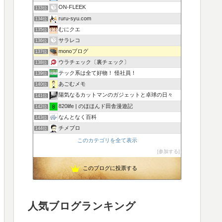
ON-FLEEK
133位
ruru-syu.com
134位
むにクエ
135位
サラレコ
136位
monoブログ
137位
ウラチェック〔裏チェック〕
138位
テック系は全て好物！ 怪社員！
139位
あごむメモ
140位
陽気なるカットマンのガジェットと卓球の日々
141位
820life | のほほんド田舎漫遊記
142位
なんとなく百科
143位
チメブロ
144位
このカテゴリを全て表示
参加する
このブログに投票する
人気ブログランキング