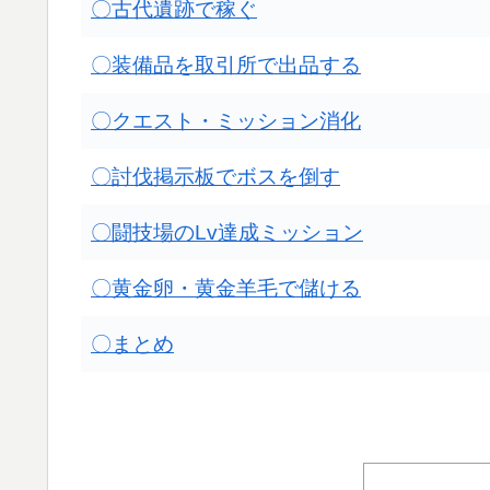
〇古代遺跡で稼ぐ
〇装備品を取引所で出品する
〇クエスト・ミッション消化
〇討伐掲示板でボスを倒す
〇闘技場のLv達成ミッション
〇黄金卵・黄金羊毛で儲ける
〇まとめ