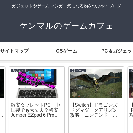
ガジェットやゲーム,マンガ・気になる物をつぶやくブログ
ケンマルのゲームカフェ
サイトマップ
CSゲーム
PC＆ガジェッ
ガジェット
CSゲーム
激安タブレットPC 中
【Switch】ドラゴンズ
国製でも大丈夫？格安
ドグマダークアリズン
メ
Jumper EZpad 6 Proを
攻略【ニンテンドース
買ってみた！使用感な
イッチ】低レベルマジ
どのレビュー
ックアーチャーでグリ
フェンと͡コカトリスを倒