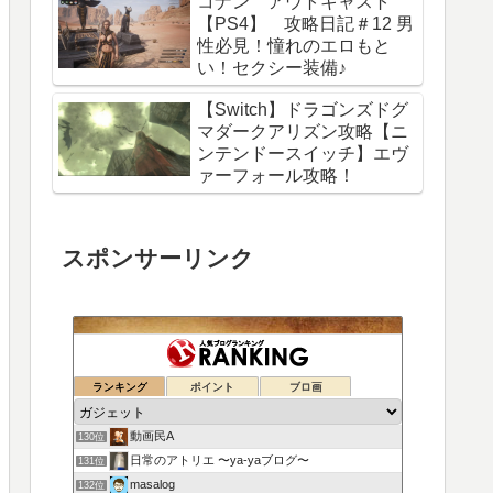
コナン アウトキャスト
【PS4】 攻略日記＃12 男
性必見！憧れのエロもと
い！セクシー装備♪
【Switch】ドラゴンズドグ
マダークアリズン攻略【ニ
ンテンドースイッチ】エヴ
ァーフォール攻略！
スポンサーリンク
ランキング
ポイント
ブロ画
動画民A
130位
日常のアトリエ 〜ya-yaブログ〜
131位
masalog
132位