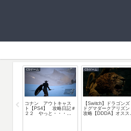
CSゲーム
CSゲーム
ャスト
コナン アウトキャス
【Switch】ドラゴンズ
日記＃２
ト【PS4】 攻略日記＃
ドグマダークアリズン
デットド
２２ やっと・・・星
攻略【DDDA】オスス
界鋼鉱石見つけたよ＞
職は何か？！
＜