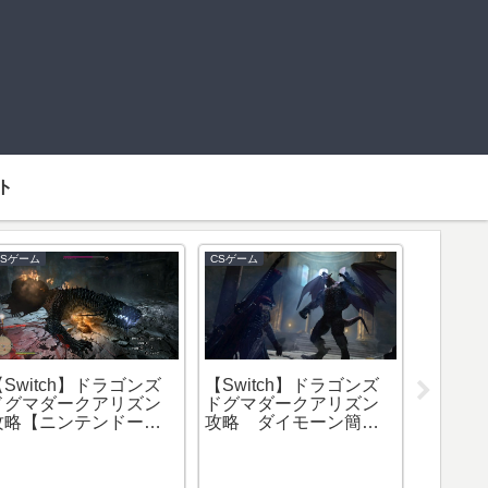
ト
CSゲーム
CSゲーム
CSゲーム
【Switch】ドラゴンズ
【Switch】ドラゴンズ
コナン
ドグマダークアリズン
ドグマダークアリズン
【PS4
攻略【ニンテンドース
攻略 ダイモーン簡単
５ ワ
イッチ】イービルアイ
討伐！
場所&
討伐&ウィルム討伐
場所紹