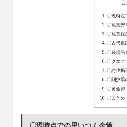
目
〇現時点
〇放置狩
〇放置採
〇古代遺
〇装備品
〇クエス
〇討伐掲
〇闘技場
〇黄金卵
〇まとめ
〇現時点での思いつく金策