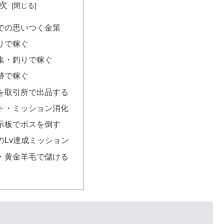
次
での思いつく金策
りで稼ぐ
集・釣りで稼ぐ
跡で稼ぐ
を取引所で出品する
ト・ミッション消化
示板でボスを倒す
のLv達成ミッション
・黄金羊毛で儲ける