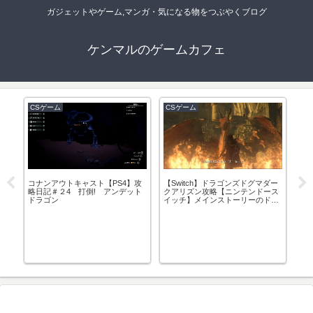
ガジェットやゲーム,マンガ・気になる物をつぶやくブログ
ケンマルのゲームカフェ
CSゲーム
CSゲーム
C
コナンアウトキャスト【PS4】攻
【Switch】ドラゴンズドグマダー
コ
略日記＃２4 打倒! アンデット
クアリズン攻略【ニンテンドース
【
必
ドラゴン
イッチ】メインストーリーのドラ
と
ー
ゴン討伐にチャレンジ！
＜