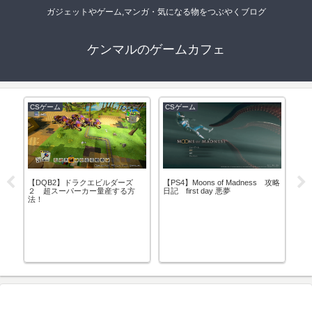
ガジェットやゲーム,マンガ・気になる物をつぶやくブログ
ケンマルのゲームカフェ
CSゲーム
CSゲーム
Fi
ダー
【DQB2】ドラクエビルダーズ
【PS4】Moons of Madness 攻略
ス
２ 超スーパーカー量産する方
日記 first day 悪夢
法！
【2
買
と
て