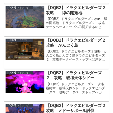
「バーの設計図」をひらめく・坑道を復
旧しよう（０/１００％）・バーを建てよ
【DQB2】ドラクエビルダーズ２
【DQB2】ドラクエビルダーズ２ 攻略データベース
う（０/１００％）〇...
攻略 緑の開拓地
【DQB2】ドラクエビルダーズ２攻略 緑
の開拓地 ドラクエビルダーズ２ 攻略
データベーストップへ〇開拓するのじ
ゃ・モンゾーラ島クリア後にからっぽの
島の「しろじい」と会話した後に緑の石
板を調べる・初期の開拓レシピが開放さ
【DQB2】ドラクエビルダーズ２
【DQB2】ドラクエビルダーズ２ 攻略データベース
れるので達成する川を作...
攻略 かんごく島
【DQB2】ドラクエビルダーズ２攻略 か
んごく島かんごく島ドラクエビルダーズ
２ 攻略データベーストップへ〇序盤ス
トリーチャート・牢屋から出るとイベン
ト発生・シドーと会話し外の点呼をする
広場へ行く・看守長と会話する・キャベ
【DQB2】ドラクエビルダーズ
【DQB2】ドラクエビルダーズ２ 攻略データベース
ツのタネを貰い、畑に...
２ 攻略 破壊天体シドー
【DQB2】ドラクエビルダーズ２ 攻略
最終章 破壊天体シドードラクエビルダ
ーズ２ 攻略データベーストップへ〇破
壊天体シドー ※このステージでは風のマ
ントが使用できず、使用するとマグマ地
帯と似た状態になる〇メタルスライムの
【DQB2】ドラクエビルダーズ２
【DQB2】ドラクエビルダーズ２ 攻略データベース
依頼・足場をなくし...
攻略 メドーサボール討伐