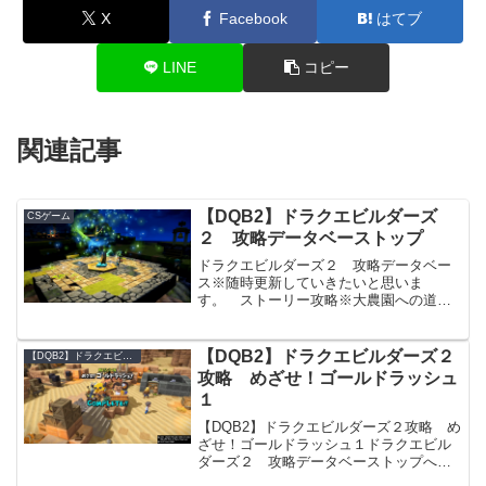
X
Facebook
はてブ
LINE
コピー
関連記事
【DQB2】ドラクエビルダーズ
CSゲーム
２ 攻略データベーストップ
ドラクエビルダーズ２ 攻略データベー
ス※随時更新していきたいと思いま
す。 ストーリー攻略※大農園への道３
以前の攻略は冒険日誌を参照してくださ
い。モンゾーラ島編〇大農園への道３〇
からっぽの島 緑の開拓地オッカム島編
【DQB2】ドラクエビルダーズ２
【DQB2】ドラクエビルダーズ２ 攻略データベース
〇オッカムる島上陸〇ゴールド...
攻略 めざせ！ゴールドラッシュ
１
【DQB2】ドラクエビルダーズ２攻略 め
ざせ！ゴールドラッシュ１ドラクエビル
ダーズ２ 攻略データベーストップへ※
ゴルドンからのミッション・主人公が