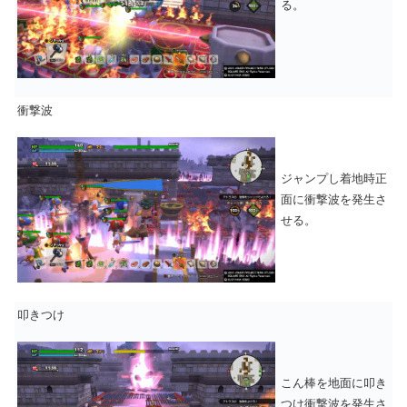
る。
衝撃波
ジャンプし着地時正
面に衝撃波を発生さ
せる。
叩きつけ
こん棒を地面に叩き
つけ衝撃波を発生さ