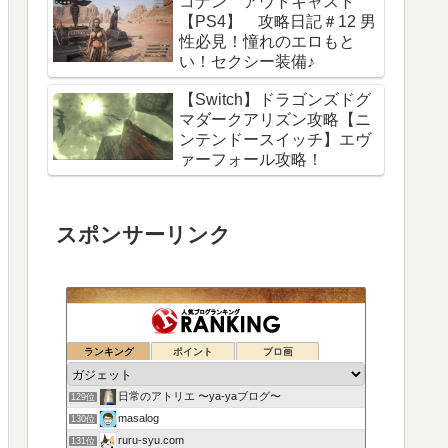
コナン アウトキャスト
【PS4】 攻略日記＃12 男
性必見！憧れのエロもと
い！セクシー装備♪
【Switch】ドラゴンズドグ
マダークアリズン攻略【ニ
ンテンドースイッチ】エヴ
ァーフォール攻略！
スポンサーリンク
ランキング
ポイント
ブロ画
日常のアトリエ 〜ya-yaブログ〜
129位
masalog
130位
ruru-syu.com
131位