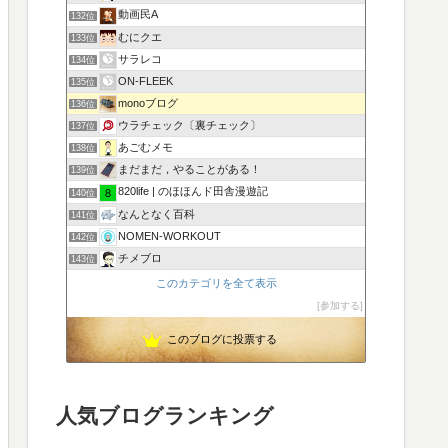
動画民A
132位
むにクエ
133位
サラレコ
134位
ON-FLEEK
135位
monoブログ
136位
ウラチェック〔裏チェック〕
137位
あごむメモ
138位
まだまだ，やることがある！
139位
820life | のほほんド田舎漫遊記
140位
なんとなく百科
141位
NOMEN-WORKOUT
142位
チメブロ
143位
このカテゴリを全て表示
参加する
このブログに投票する
人気ブログランキング