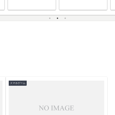
（第5世代）
や使用感の
て
スマホゲーム