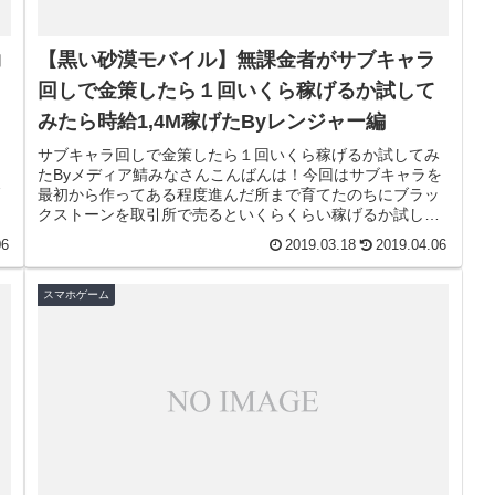
効
【黒い砂漠モバイル】無課金者がサブキャラ
回しで金策したら１回いくら稼げるか試して
みたら時給1,4M稼げたByレンジャー編
、
サブキャラ回しで金策したら１回いくら稼げるか試してみ
々
たByメディア鯖みなさんこんばんは！今回はサブキャラを
〇
最初から作ってある程度進んだ所まで育てたのちにブラッ
クストーンを取引所で売るといくらくらい稼げるか試して
みました。！目次〇今回検証で使...
06
2019.03.18
2019.04.06
スマホゲーム