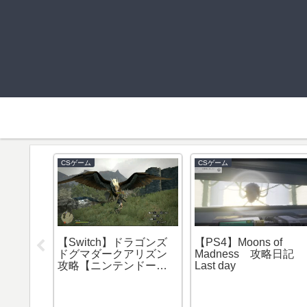
ーム
CSゲーム
Fireシリーズ
ンアウトキャスト
コナン アウトキャス
S4】攻略日記＃２
ト【PS4】 攻略日記＃
打倒! アンデットド
２２ やっと・・・星
ン
界鋼鉱石見つけたよ＞
＜
【2019】
代）Frie