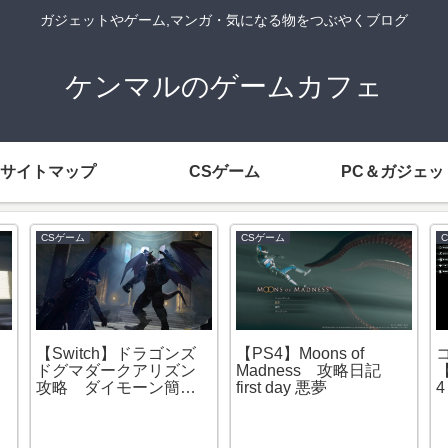
ガジェットやゲーム,マンガ・気になる物をつぶやくブログ
ケンマルのゲームカフェ
サイトマップ
CSゲーム
PC＆ガジェッ
CSゲーム
CSゲーム
【Switch】ドラゴンズ
【Switch】ドラ
ドグマダークアリズン
ドグマダークアリ
攻略【ニンテンドース
攻略【DDDA】オ
イッチ】エヴァーフォ
職は何か？！
ール攻略！
新型（第9世
7を買ってみ