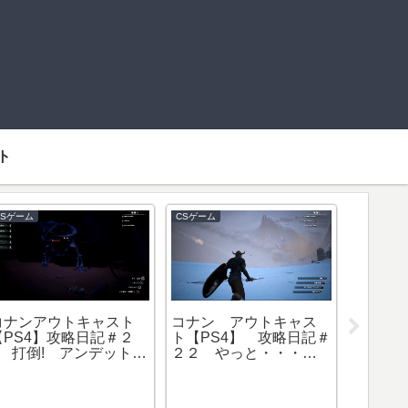
ト
CSゲーム
CSゲーム
ゴンズ
【Switch】ドラゴンズ
コナンアウトキャスト
ズン
ドグマダークアリズン
【PS4】攻略日記＃２
ススメ
攻略【ニンテンドース
５ ワールドボス発見
イッチ】メインストー
場所&伝説の武器の宝の
リーのドラゴン討伐に
場所紹介
チャレンジ！