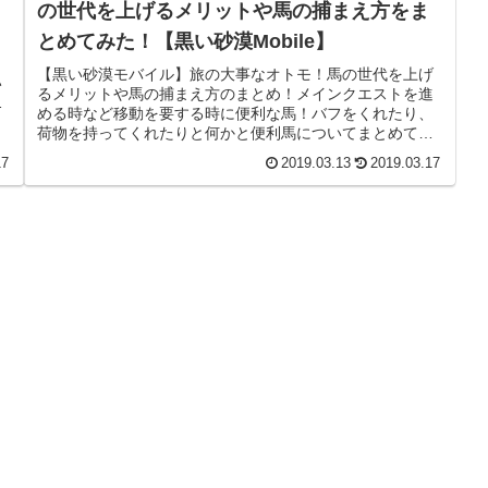
の世代を上げるメリットや馬の捕まえ方をま
とめてみた！【黒い砂漠Mobile】
！
イ
【黒い砂漠モバイル】旅の大事なオトモ！馬の世代を上げ
い
るメリットや馬の捕まえ方のまとめ！メインクエストを進
も
める時など移動を要する時に便利な馬！バフをくれたり、
荷物を持ってくれたりと何かと便利馬についてまとめてみ
ました。目次〇馬の役割〇Lvの上...
17
2019.03.13
2019.03.17